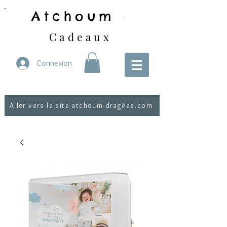
Atchoum
-
Cadeaux
Connexion
Aller vers le site atchoum-dragées.com