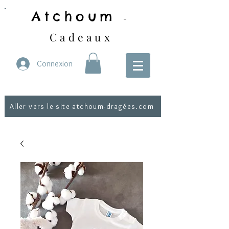
Atchoum
-
Cadeaux
Connexion
Aller vers le site atchoum-dragées.com