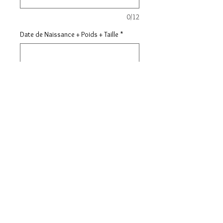
0/12
Date de Naissance + Poids + Taille
*
0/25
Quantité
*
Ajouter au panier
Body 100% coton personnalisé
Tailles disponibles : 0-3 mois
(naissance) / 3-6 mois