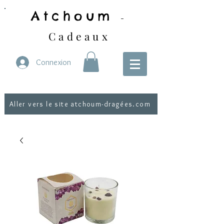
Atchoum
-
Cadeaux
Connexion
Aller vers le site atchoum-dragées.com