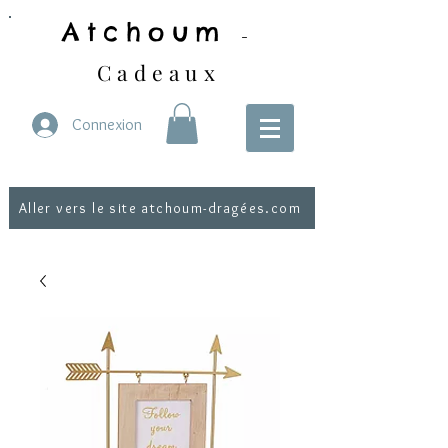
Atchoum
-
Cadeaux
Connexion
Aller vers le site atchoum-dragées.com