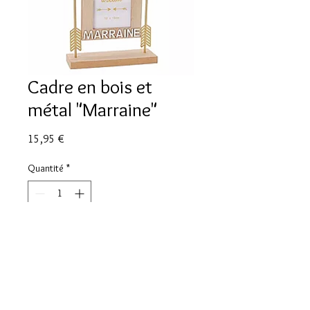
Cadre en bois et
métal "Marraine"
Prix
15,95 €
Quantité
*
Ajouter au panier
Cadre en bois Marraine avec flèche
dorée en métal. 31x27cm.
Peut contenir une photo 10x15.