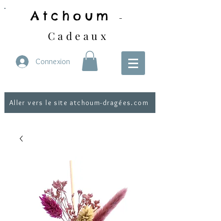
Atchoum
-
Cadeaux
Connexion
Aller vers le site atchoum-dragées.com