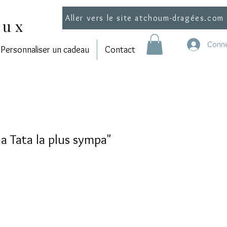
Aller vers le site atchoum-dragées.com
aux
Conne
Personnaliser un cadeau
Contact
la Tata la plus sympa"