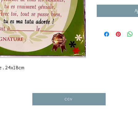
A
pe . 24x18cm
CGV