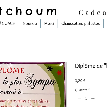
tchoum
-
Cade
/ COACH
Nounou
Merci
Chaussettes paillettes
Diplôme de "
Prix
3,20 €
Quantité
*