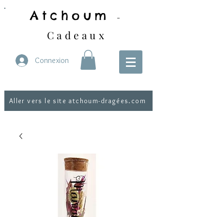
Atchoum
-
Cadeaux
Connexion
Aller vers le site atchoum-dragées.com