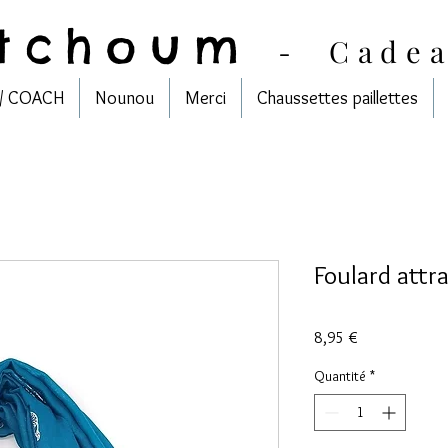
tchoum
-
Cade
/ COACH
Nounou
Merci
Chaussettes paillettes
Foulard attr
Prix
8,95 €
Quantité
*