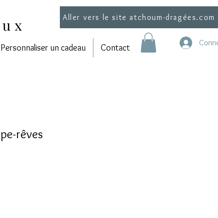
Aller vers le site atchoum-dragées.com
aux
Conne
Personnaliser un cadeau
Contact
ape-rêves