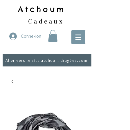
Atchoum
-
Cadeaux
Connexion
Aller vers le site atchoum-dragées.com