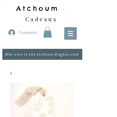
Atchoum
-
Cadeaux
Connexion
Aller vers le site atchoum-dragées.com