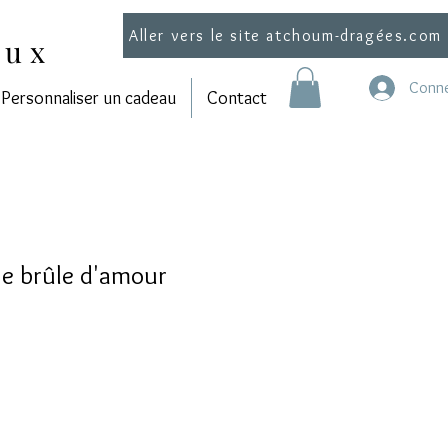
Aller vers le site atchoum-dragées.com
aux
Conne
Personnaliser un cadeau
Contact
e brûle d'amour