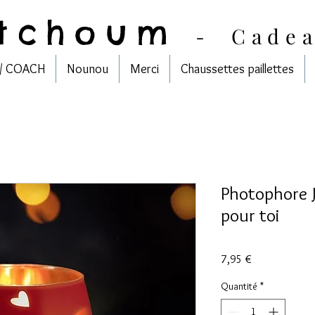
tchoum
-
Cade
/ COACH
Nounou
Merci
Chaussettes paillettes
Photophore J
pour toi
Prix
7,95 €
Quantité
*