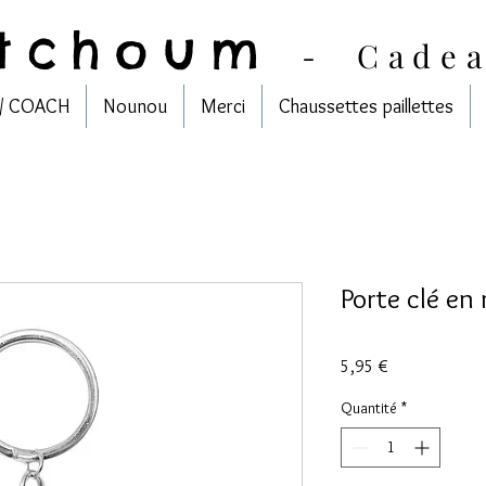
tchoum
-
Cade
/ COACH
Nounou
Merci
Chaussettes paillettes
Porte clé en 
Prix
5,95 €
Quantité
*