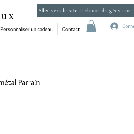
Aller vers le site atchoum-dragées.com
aux
Conne
Personnaliser un cadeau
Contact
métal Parrain