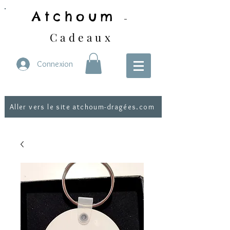
Atchoum
-
Cadeaux
Connexion
Aller vers le site atchoum-dragées.com