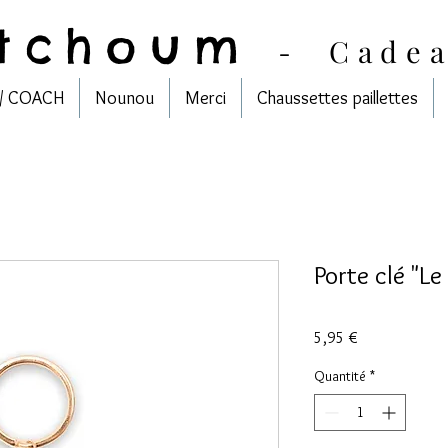
tchoum
-
Cade
/ COACH
Nounou
Merci
Chaussettes paillettes
Porte clé "Le
Prix
5,95 €
Quantité
*