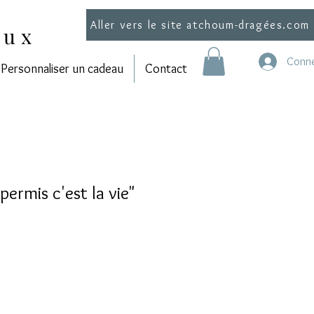
Aller vers le site atchoum-dragées.com
aux
Conne
Personnaliser un cadeau
Contact
 permis c'est la vie"