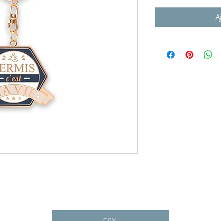
A
CGV