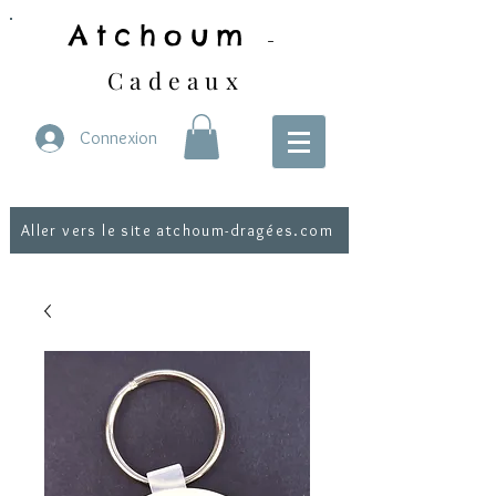
Atchoum
-
Cadeaux
Connexion
Aller vers le site atchoum-dragées.com