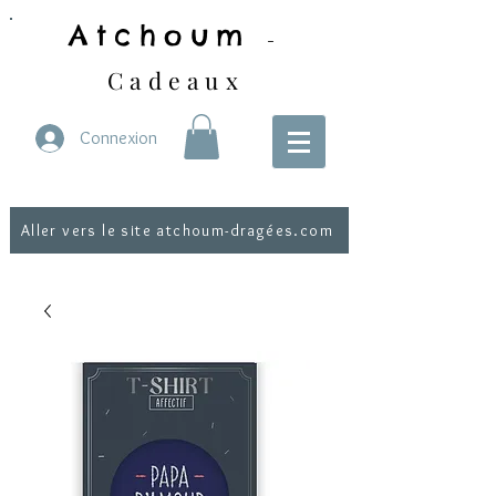
Atchoum
-
Cadeaux
Connexion
Aller vers le site atchoum-dragées.com