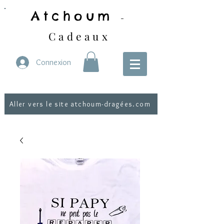
Atchoum
-
Cadeaux
Connexion
Aller vers le site atchoum-dragées.com