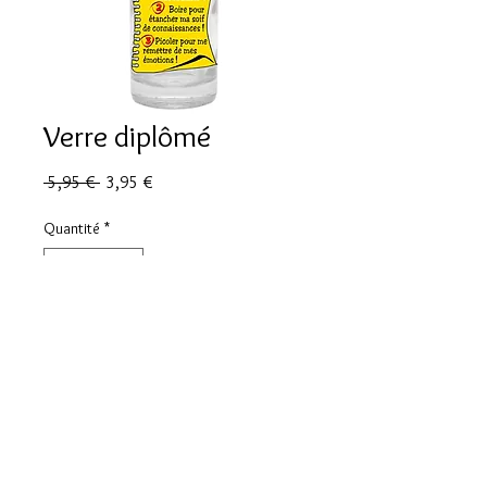
Verre diplômé
Prix
Prix
 5,95 € 
3,95 €
original
promotionnel
Quantité
*
Ajouter au panier