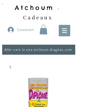
Atchoum
-
Cadeaux
Connexion
Aller vers le site atchoum-dragées.com