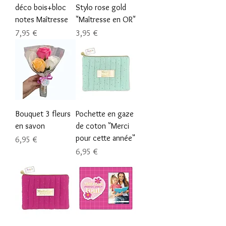
déco bois+bloc
Stylo rose gold
notes Maîtresse
"Maîtresse en OR"
Prix
Prix
7,95 €
3,95 €
Bouquet 3 fleurs
Pochette en gaze
en savon
de coton "Merci
pour cette année"
Prix
6,95 €
Prix
6,95 €