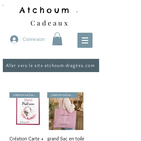
Atchoum
-
Cadeaux
Connexion
Aller vers le site atchoum-dragées.com
création exclusive
création exclusive
Création Carte +
grand Sac en toile