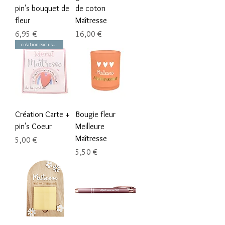
pin's bouquet de
de coton
fleur
Maîtresse
Prix
Prix
6,95 €
16,00 €
création exclusive
Création Carte +
Bougie fleur
pin's Coeur
Meilleure
Maîtresse
Prix
5,00 €
Prix
5,50 €