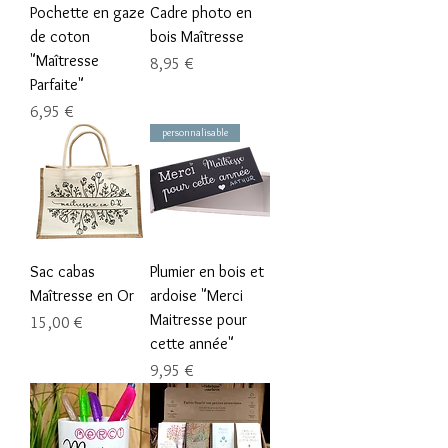
Pochette en gaze
Cadre photo en
de coton
bois Maîtresse
"Maîtresse
Prix
8,95 €
Parfaite"
Prix
6,95 €
personnalisable
Sac cabas
Plumier en bois et
Maîtresse en Or
ardoise "Merci
Maitresse pour
Prix
15,00 €
cette année"
Prix
9,95 €