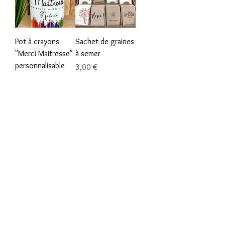
Pot à crayons
Sachet de graines
"Merci Maitresse"
à semer
personnalisable
Prix
3,00 €
Prix
11,00 €
Coffret
Papillote "Thank
MAITRESSE
you" avec 4
chocolats
Prix
25,00 €
Rupture de stock