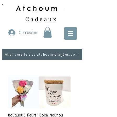
Atchoum
-
Cadeaux
Connexion
Aller vers le site atchoum-dragées.com
Bouquet 3 fleurs
Bocal Nounou