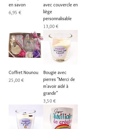
en savon
avec couvercle en
liège
Prix
6,95 €
personnalisable
Prix
13,00 €
Coffret Nounou
Bougie avec
pierres "Merci de
Prix
25,00 €
m'avoir aidé à
grandir"
Prix
3,50 €