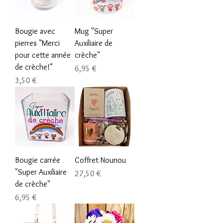
Bougie avec
Mug "Super
pierres "Merci
Auxiliaire de
pour cette année
crèche"
de crèche!"
Prix
6,95 €
Prix
3,50 €
Bougie carrée
Coffret Nounou
"Super Auxiliaire
Prix
27,50 €
de crèche"
Prix
6,95 €