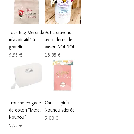
Tote Bag Merci de
Pot à crayons
m'avoir aidé à
avec fleurs de
grandir
savon NOUNOU
Prix
Prix
9,95 €
13,95 €
Trousse en gaze
Carte + pin's
de coton "Merci
Nounou adorée
Nounou"
Prix
5,00 €
Prix
9,95 €