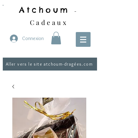
Atchoum
-
Cadeaux
Connexion
Aller vers le site atchoum-dragées.com