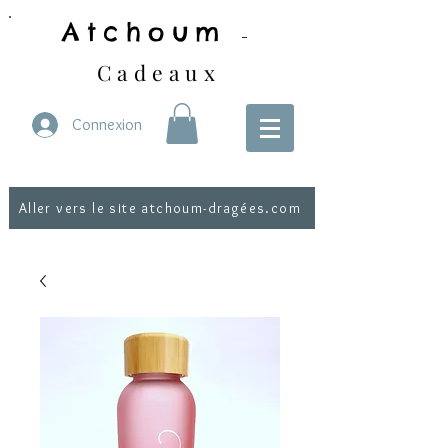
Atchoum
-
Cadeaux
Connexion
Aller vers le site atchoum-dragées.com