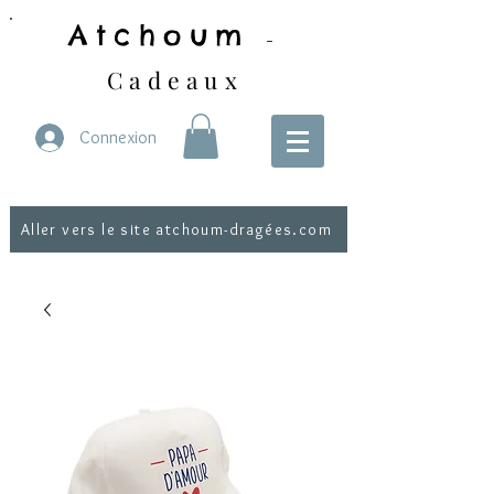
Atchoum
-
Cadeaux
Connexion
Aller vers le site atchoum-dragées.com