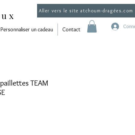
Aller vers le site atchoum-dragées.com
aux
Conne
Personnaliser un cadeau
Contact
paillettes TEAM
SE