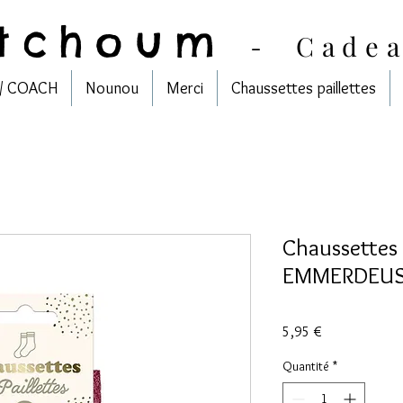
tchoum
-
Cade
/ COACH
Nounou
Merci
Chaussettes paillettes
Chaussettes 
EMMERDEU
Prix
5,95 €
Quantité
*