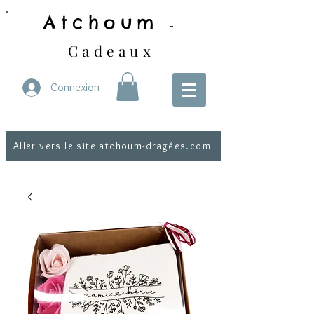
Atchoum
-
Cadeaux
Connexion
Aller vers le site atchoum-dragées.com