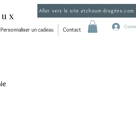
Aller vers le site atchoum-dragées.com
aux
Conne
Personnaliser un cadeau
Contact
ie