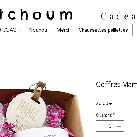
tchoum
-
Cade
/ COACH
Nounou
Merci
Chaussettes paillettes
Coffret Mam
Prix
20,00 €
Quantité
*