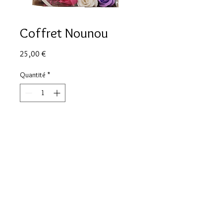
Coffret Nounou
Prix
25,00 €
Quantité
*
Ajouter au panier
Coffret contenant : 1 verre + 1
porte monnaie + 1 stylo + 3 fleurs
de savon + 1 porte clé