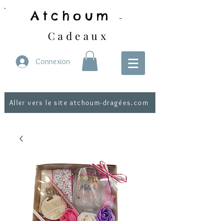
Atchoum
-
Cadeaux
Connexion
Aller vers le site atchoum-dragées.com