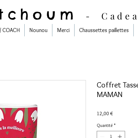
tchoum
-
Cade
/ COACH
Nounou
Merci
Chaussettes paillettes
Coffret Tass
MAMAN
Prix
12,00 €
Quantité
*