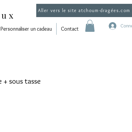
Aller vers le site atchoum-dragées.com
aux
Conne
Personnaliser un cadeau
Contact
e + sous tasse