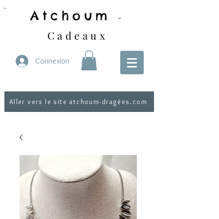
Atchoum
-
Cadeaux
Connexion
Aller vers le site atchoum-dragées.com