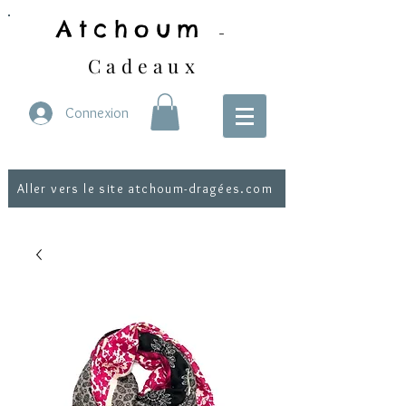
Atchoum
-
Cadeaux
Connexion
Aller vers le site atchoum-dragées.com