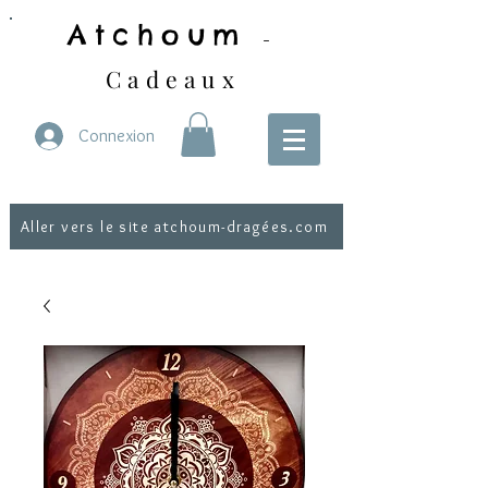
Atchoum
-
Cadeaux
Connexion
Aller vers le site atchoum-dragées.com