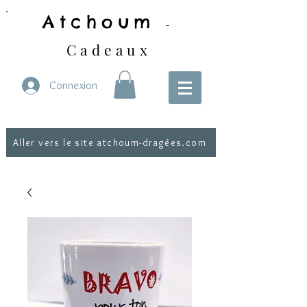
Atchoum
-
Cadeaux
Connexion
Aller vers le site atchoum-dragées.com