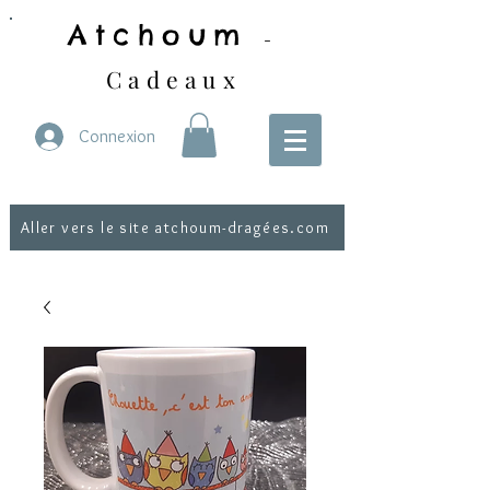
Atchoum
-
Cadeaux
Connexion
Aller vers le site atchoum-dragées.com