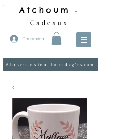
Atchoum
-
Cadeaux
Connexion
Aller vers le site atchoum-dragées.com