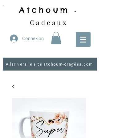
Atchoum
-
Cadeaux
Connexion
Aller vers le site atchoum-dragées.com