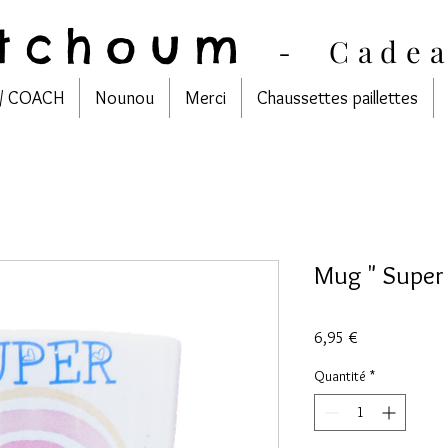
tchoum
-
Cade
/ COACH
Nounou
Merci
Chaussettes paillettes
Mug " Super 
Prix
6,95 €
Quantité
*