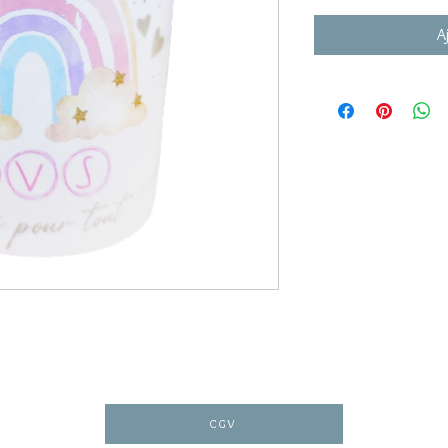
A
CGV