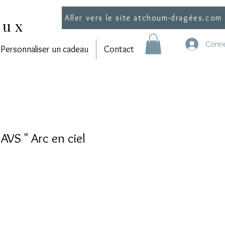
Aller vers le site atchoum-dragées.com
aux
Conne
Personnaliser un cadeau
Contact
AVS " Arc en ciel