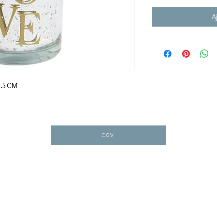
A
2.5CM
CGV