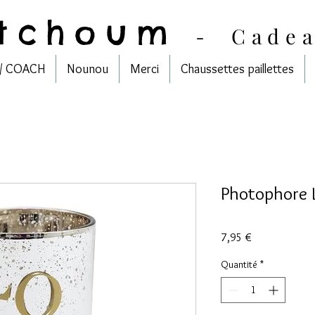
tchoum
-
Cade
/ COACH
Nounou
Merci
Chaussettes paillettes
Photophore
Prix
7,95 €
Quantité
*