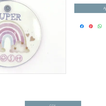
A
CGV