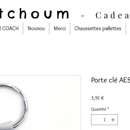
tchoum
-
Cade
/ COACH
Nounou
Merci
Chaussettes paillettes
Porte clé AE
Prix
3,95 €
Quantité
*