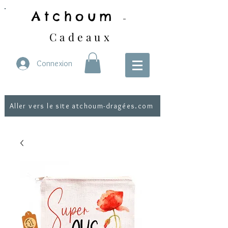
Atchoum
-
Cadeaux
Connexion
Aller vers le site atchoum-dragées.com