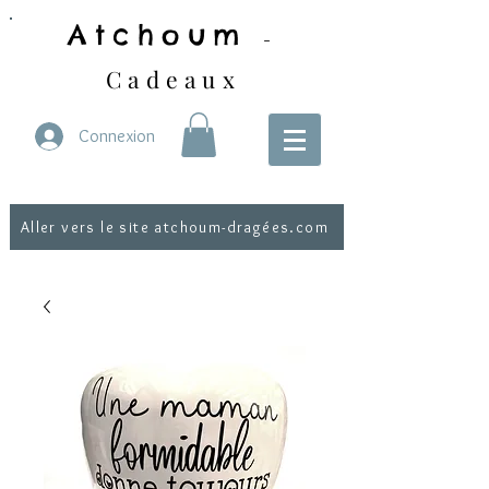
Atchoum
-
Cadeaux
Connexion
Aller vers le site atchoum-dragées.com