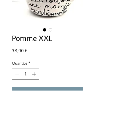
Pomme XXL
Prix
38,00 €
Quantité
*
Ajouter au panier
Pomme XXL "Une maman formidable
donne toujours une mamie
exceptionnelle" /18x22cm
Pas d'envoi postal. Disponible