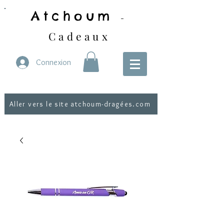
Atchoum
-
Cadeaux
Connexion
Aller vers le site atchoum-dragées.com