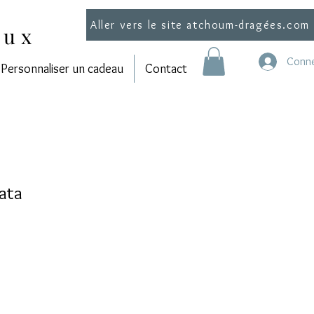
Aller vers le site atchoum-dragées.com
aux
Conne
Personnaliser un cadeau
Contact
ata