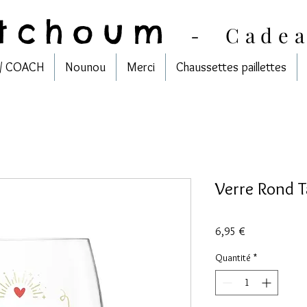
tchoum
-
Cade
/ COACH
Nounou
Merci
Chaussettes paillettes
Verre Rond T
Prix
6,95 €
Quantité
*