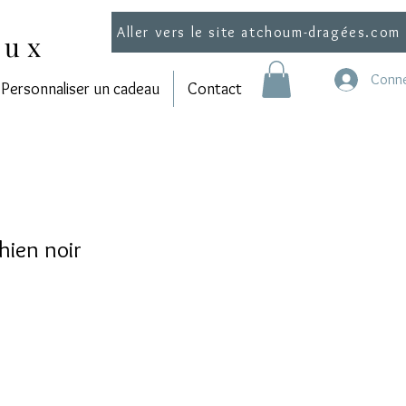
Aller vers le site atchoum-dragées.com
aux
Conne
Personnaliser un cadeau
Contact
hien noir