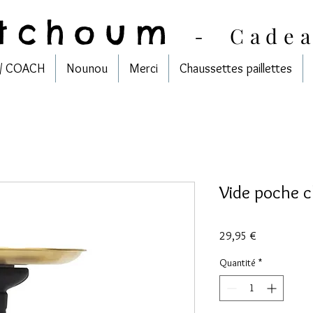
tchoum
-
Cade
/ COACH
Nounou
Merci
Chaussettes paillettes
Vide poche c
Prix
29,95 €
Quantité
*